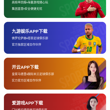
2、热门赛事的投注技巧
对于大多数玩家来说，热门赛事通常是投注的重点，因为这些赛
事的关注度高，信息量也较为充足。因此，如何在热门赛事中找
到合适的投注策略，是提升投注成功率的关键。
首先，热门赛事往往吸引大量的玩家参与，因此赔率波动会比较
明显。玩家可以根据这些波动趋势来判断市场的预期，例如，当
赔率发生剧烈波动时，可能意味着某些因素的变化（如伤病、战
术调整等），从而影响比赛结果。此时，玩家应密切关注这些变
化，并根据实际情况调整投注策略。
其次，热门赛事中，很多专家和分析师会提供赛事的预测和建
议。玩家可以参考这些信息，但不应盲目跟从。更重要的是，要
结合自身对赛事的理解，分析球队的优势和劣势，判断哪一方更
有可能胜出。
最后，对于热门赛事，玩家还可以考虑分散投注策略。通过将资
金分散在多个投注选项上，可以降低单一投注失败带来的风险，
提高整体获胜的可能性。