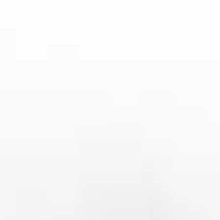
最后，数据分析不仅仅是对历史和实时数据的整理和总结，还包
括对数据趋势的预测。通过对大量数据的积累和分析，玩家可以
发现一些规律性的变化，从而提前预判赛事的走向，制定更加有
效的投注策略。
4、风险控制与投注策略
在任何形式的投资中，风险控制都是一个至关重要的环节。体育
投注作为一种风险投资形式，如何有效控制风险，并制定合理的
投注策略，是每个玩家都必须掌握的技能。
首先，设定合理的投注额度是风险控制的基础。玩家应根据自己
的资金状况，设定每日或每周的投注上限，并严格遵守这一规
定。这不仅能避免因过度投注导致资金风险，还能保持冷静的心
态，从而作出更加理智的决策。