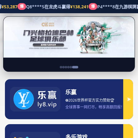
公司动态
首页
公司动态
宝博体育全面解析最新赛事动态与投注技巧分享