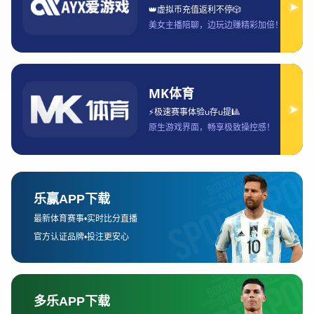
更为精准的投注参考。本文将从赛事动态的变化、热门赛事的投
注技巧、数据分析的应用及如何有效控制投注风险等方面展开深
入探讨，为玩家提供全方位的投注指导。
1、赛事动态与市场趋势分析
在宝博体育平台上，赛事的动态变化是影响投注决策的重要因
素。随着各大体育赛事的临近，赛事市场的变化会直接影响到玩
家的投注方向和策略。在这一部分，我们将对当前的赛事市场进
行分析，并探讨如何从中把握投注机会。
首先，宝博体育平台的赛事覆盖面非常广泛，包括足球、篮球、
网球、赛车等多个领域。每项赛事都会根据市场的需求变化进行
调整，例如某些热门赛事的赔率会随着投注量的变化而波动，玩
家可以通过观察这些波动来做出更加精准的投注选择。
其次，在赛事动态分析时，我们还要关注球队的状态、球员的健
康状况、历史交锋数据等信息。这些因素直接影响比赛的走向和
结果，因此玩家在做出投注决策时，应综合考虑这些信息，并密
切关注赛事前期的新闻报道和专家预测。